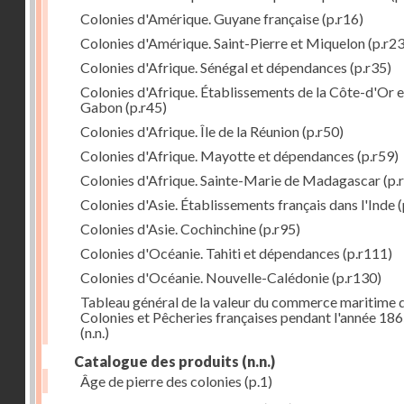
Colonies d'Amérique. Guyane française
(p.r16)
Colonies d'Amérique. Saint-Pierre et Miquelon
(p.r23
Colonies d'Afrique. Sénégal et dépendances
(p.r35)
Colonies d'Afrique. Établissements de la Côte-d'Or e
Gabon
(p.r45)
Colonies d'Afrique. Île de la Réunion
(p.r50)
Colonies d'Afrique. Mayotte et dépendances
(p.r59)
Colonies d'Afrique. Sainte-Marie de Madagascar
(p.
Colonies d'Asie. Établissements français dans l'Inde
(
Colonies d'Asie. Cochinchine
(p.r95)
Colonies d'Océanie. Tahiti et dépendances
(p.r111)
Colonies d'Océanie. Nouvelle-Calédonie
(p.r130)
Tableau général de la valeur du commerce maritime 
Colonies et Pêcheries françaises pendant l'année 18
(n.n.)
Catalogue des produits
(n.n.)
Âge de pierre des colonies
(p.1)