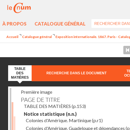
À PROPOS
CATALOGUE GÉNÉRAL
Accueil
Catalogue général
Exposition internationale. 1867. Paris - Catal
TABLE
T
DES
RECHERCHE DANS LE DOCUMENT
OC
MATIÈRES
Première image
PAGE DE TITRE
TABLE DES MATIÈRES
(p.153)
Notice statistique
(n.n.)
Colonies d'Amérique. Martinique
(p.r1)
Colonies d'Amérique. Guadeloupe et dépendances
(p