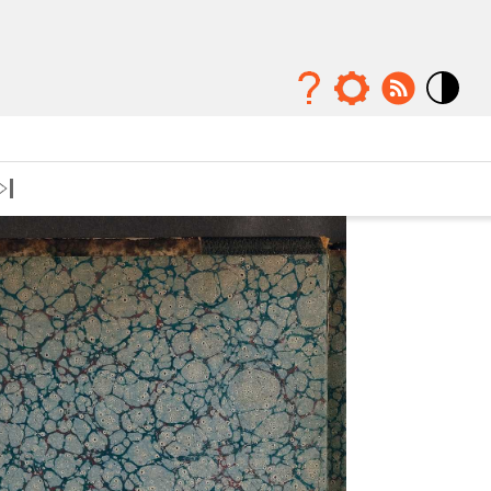
Mode
contraste
élévé