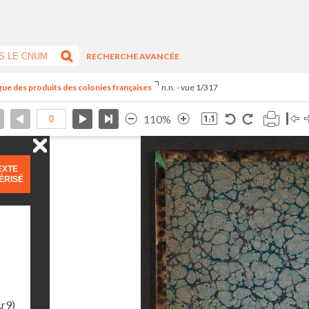
RECHERCHE AVANCÉE
ogue des produits des colonies françaises
n.n. - vue 1/317
110%
EXTE
ÉRISÉ
.r9)