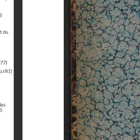
)
t du
r77)
p.r81)
des
65