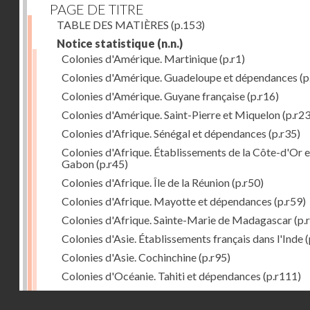
PAGE DE TITRE
TABLE DES MATIÈRES
(p.153)
Notice statistique
(n.n.)
Colonies d'Amérique. Martinique
(p.r1)
Colonies d'Amérique. Guadeloupe et dépendances
(p
Colonies d'Amérique. Guyane française
(p.r16)
Colonies d'Amérique. Saint-Pierre et Miquelon
(p.r23
Colonies d'Afrique. Sénégal et dépendances
(p.r35)
Colonies d'Afrique. Établissements de la Côte-d'Or e
Gabon
(p.r45)
Colonies d'Afrique. Île de la Réunion
(p.r50)
Colonies d'Afrique. Mayotte et dépendances
(p.r59)
Colonies d'Afrique. Sainte-Marie de Madagascar
(p.
Colonies d'Asie. Établissements français dans l'Inde
(
Colonies d'Asie. Cochinchine
(p.r95)
Colonies d'Océanie. Tahiti et dépendances
(p.r111)
Colonies d'Océanie. Nouvelle-Calédonie
(p.r130)
Droits réservés - CNAM