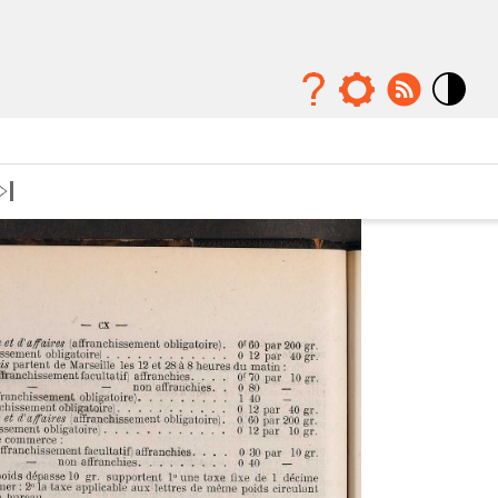
Mode
contraste
élévé