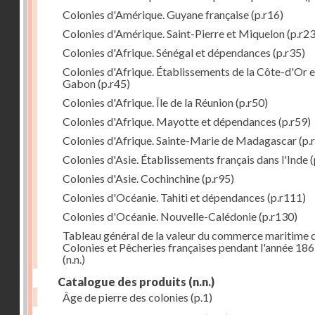
Colonies d'Amérique. Guyane française
(p.r16)
Colonies d'Amérique. Saint-Pierre et Miquelon
(p.r23
Colonies d'Afrique. Sénégal et dépendances
(p.r35)
Colonies d'Afrique. Établissements de la Côte-d'Or e
Gabon
(p.r45)
Colonies d'Afrique. Île de la Réunion
(p.r50)
Colonies d'Afrique. Mayotte et dépendances
(p.r59)
Colonies d'Afrique. Sainte-Marie de Madagascar
(p.
Colonies d'Asie. Établissements français dans l'Inde
(
Colonies d'Asie. Cochinchine
(p.r95)
Colonies d'Océanie. Tahiti et dépendances
(p.r111)
Colonies d'Océanie. Nouvelle-Calédonie
(p.r130)
Tableau général de la valeur du commerce maritime 
Colonies et Pêcheries françaises pendant l'année 18
(n.n.)
Catalogue des produits
(n.n.)
Âge de pierre des colonies
(p.1)