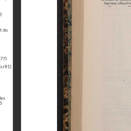
)
t du
r77)
p.r81)
des
65