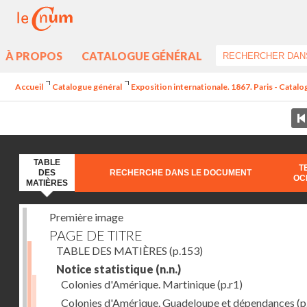
À PROPOS
CATALOGUE GÉNÉRAL
Accueil
Catalogue général
Exposition internationale. 1867. Paris - Catal
TABLE
T
DES
RECHERCHE DANS LE DOCUMENT
OC
MATIÈRES
Première image
PAGE DE TITRE
TABLE DES MATIÈRES
(p.153)
Notice statistique
(n.n.)
Colonies d'Amérique. Martinique
(p.r1)
Colonies d'Amérique. Guadeloupe et dépendances
(p