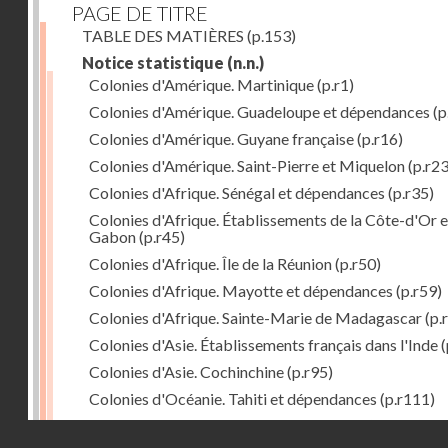
PAGE DE TITRE
TABLE DES MATIÈRES
(p.153)
Notice statistique
(n.n.)
Colonies d'Amérique. Martinique
(p.r1)
Colonies d'Amérique. Guadeloupe et dépendances
(p
Colonies d'Amérique. Guyane française
(p.r16)
Colonies d'Amérique. Saint-Pierre et Miquelon
(p.r23
Colonies d'Afrique. Sénégal et dépendances
(p.r35)
Colonies d'Afrique. Établissements de la Côte-d'Or e
Gabon
(p.r45)
Colonies d'Afrique. Île de la Réunion
(p.r50)
Colonies d'Afrique. Mayotte et dépendances
(p.r59)
Colonies d'Afrique. Sainte-Marie de Madagascar
(p.
Colonies d'Asie. Établissements français dans l'Inde
(
Colonies d'Asie. Cochinchine
(p.r95)
Colonies d'Océanie. Tahiti et dépendances
(p.r111)
Colonies d'Océanie. Nouvelle-Calédonie
(p.r130)
Droits réservés - CNAM