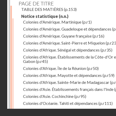
PAGE DE TITRE
TABLE DES MATIÈRES
(p.153)
Notice statistique
(n.n.)
Colonies d'Amérique. Martinique
(p.r1)
Colonies d'Amérique. Guadeloupe et dépendances
(p
Colonies d'Amérique. Guyane française
(p.r16)
Colonies d'Amérique. Saint-Pierre et Miquelon
(p.r23
Colonies d'Afrique. Sénégal et dépendances
(p.r35)
Colonies d'Afrique. Établissements de la Côte-d'Or e
Gabon
(p.r45)
Colonies d'Afrique. Île de la Réunion
(p.r50)
Colonies d'Afrique. Mayotte et dépendances
(p.r59)
Colonies d'Afrique. Sainte-Marie de Madagascar
(p.
Colonies d'Asie. Établissements français dans l'Inde
(
Colonies d'Asie. Cochinchine
(p.r95)
Colonies d'Océanie. Tahiti et dépendances
(p.r111)
Colonies d'Océanie. Nouvelle-Calédonie
(p.r130)
Droits réservés - CNAM