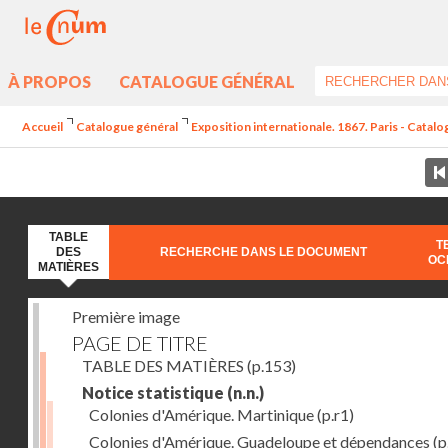
À PROPOS
CATALOGUE GÉNÉRAL
Accueil
Catalogue général
Exposition internationale. 1867. Paris - Catal
TABLE
T
DES
RECHERCHE DANS LE DOCUMENT
OC
MATIÈRES
Première image
PAGE DE TITRE
TABLE DES MATIÈRES
(p.153)
Notice statistique
(n.n.)
Colonies d'Amérique. Martinique
(p.r1)
Colonies d'Amérique. Guadeloupe et dépendances
(p