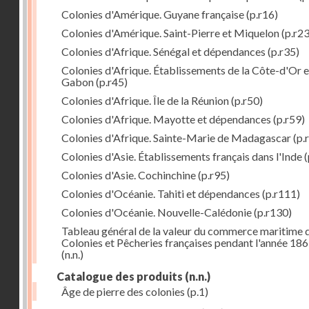
Colonies d'Amérique. Guyane française
(p.r16)
Colonies d'Amérique. Saint-Pierre et Miquelon
(p.r23
Colonies d'Afrique. Sénégal et dépendances
(p.r35)
Colonies d'Afrique. Établissements de la Côte-d'Or e
Gabon
(p.r45)
Colonies d'Afrique. Île de la Réunion
(p.r50)
Colonies d'Afrique. Mayotte et dépendances
(p.r59)
Colonies d'Afrique. Sainte-Marie de Madagascar
(p.
Colonies d'Asie. Établissements français dans l'Inde
(
Colonies d'Asie. Cochinchine
(p.r95)
Colonies d'Océanie. Tahiti et dépendances
(p.r111)
Colonies d'Océanie. Nouvelle-Calédonie
(p.r130)
Tableau général de la valeur du commerce maritime 
Colonies et Pêcheries françaises pendant l'année 18
(n.n.)
Catalogue des produits
(n.n.)
Âge de pierre des colonies
(p.1)