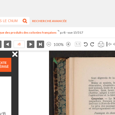
RECHERCHE AVANCÉE
ogue des produits des colonies françaises
p.r8 - vue 15/317
100%
EXTE
ÉRISÉ
.r9)