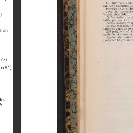
)
t du
r77)
p.r81)
des
65