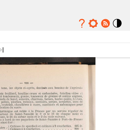
Mode
contraste
élévé