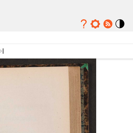
Mode
contraste
élévé