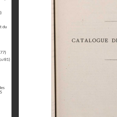
)
t du
r77)
p.r81)
des
65