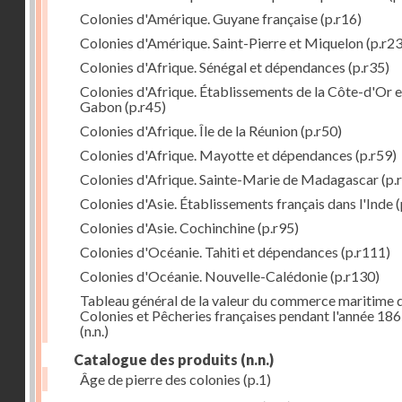
Colonies d'Amérique. Guyane française
(p.r16)
Colonies d'Amérique. Saint-Pierre et Miquelon
(p.r23
Colonies d'Afrique. Sénégal et dépendances
(p.r35)
Colonies d'Afrique. Établissements de la Côte-d'Or e
Gabon
(p.r45)
Colonies d'Afrique. Île de la Réunion
(p.r50)
Colonies d'Afrique. Mayotte et dépendances
(p.r59)
Colonies d'Afrique. Sainte-Marie de Madagascar
(p.
Colonies d'Asie. Établissements français dans l'Inde
(
Colonies d'Asie. Cochinchine
(p.r95)
Colonies d'Océanie. Tahiti et dépendances
(p.r111)
Colonies d'Océanie. Nouvelle-Calédonie
(p.r130)
Tableau général de la valeur du commerce maritime 
Colonies et Pêcheries françaises pendant l'année 18
(n.n.)
Catalogue des produits
(n.n.)
Âge de pierre des colonies
(p.1)