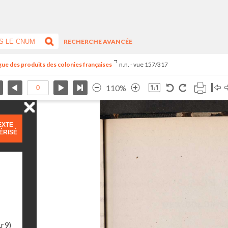
RECHERCHE AVANCÉE
ogue des produits des colonies françaises
n.n. - vue 157/317
110%
EXTE
ÉRISÉ
.r9)