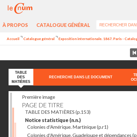
À PROPOS
CATALOGUE GÉNÉRAL
Accueil
Catalogue général
Exposition internationale. 1867. Paris - Catal
TABLE
T
DES
RECHERCHE DANS LE DOCUMENT
OC
MATIÈRES
Première image
PAGE DE TITRE
TABLE DES MATIÈRES
(p.153)
Notice statistique
(n.n.)
Colonies d'Amérique. Martinique
(p.r1)
Colonies d'Amérique. Guadeloupe et dépendances
(p