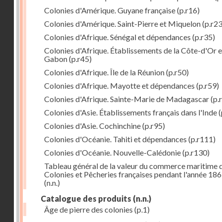
Colonies d'Amérique. Guyane française
(p.r16)
Colonies d'Amérique. Saint-Pierre et Miquelon
(p.r23
Colonies d'Afrique. Sénégal et dépendances
(p.r35)
Colonies d'Afrique. Établissements de la Côte-d'Or e
Gabon
(p.r45)
Colonies d'Afrique. Île de la Réunion
(p.r50)
Colonies d'Afrique. Mayotte et dépendances
(p.r59)
Colonies d'Afrique. Sainte-Marie de Madagascar
(p.
Colonies d'Asie. Établissements français dans l'Inde
(
Colonies d'Asie. Cochinchine
(p.r95)
Colonies d'Océanie. Tahiti et dépendances
(p.r111)
Colonies d'Océanie. Nouvelle-Calédonie
(p.r130)
Tableau général de la valeur du commerce maritime 
Colonies et Pêcheries françaises pendant l'année 18
(n.n.)
Catalogue des produits
(n.n.)
Âge de pierre des colonies
(p.1)