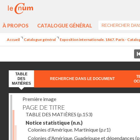
À PROPOS
CATALOGUE GÉNÉRAL
Accueil
Catalogue général
Exposition internationale. 1867. Paris - Catal
TABLE
T
DES
RECHERCHE DANS LE DOCUMENT
OC
MATIÈRES
Première image
PAGE DE TITRE
TABLE DES MATIÈRES
(p.153)
Notice statistique
(n.n.)
Colonies d'Amérique. Martinique
(p.r1)
Colonies d'Amérique. Guadeloupe et dépendances
(p