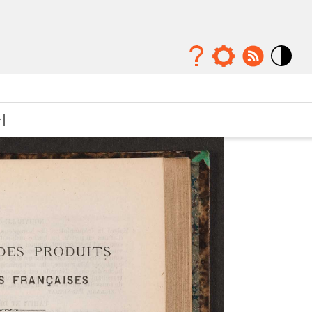
Mode
contraste
élévé