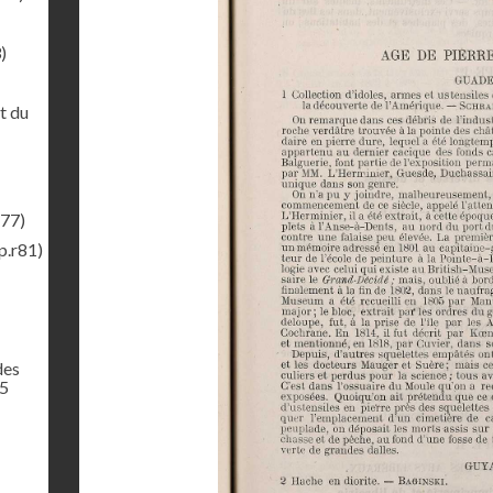
)
t du
r77)
p.r81)
des
65