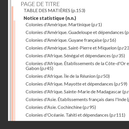
PAGE DE TITRE
TABLE DES MATIÈRES
(p.153)
Notice statistique
(n.n.)
Colonies d'Amérique. Martinique
(p.r1)
Colonies d'Amérique. Guadeloupe et dépendances
(p
Colonies d'Amérique. Guyane française
(p.r16)
Colonies d'Amérique. Saint-Pierre et Miquelon
(p.r23
Colonies d'Afrique. Sénégal et dépendances
(p.r35)
Colonies d'Afrique. Établissements de la Côte-d'Or e
Gabon
(p.r45)
Colonies d'Afrique. Île de la Réunion
(p.r50)
Colonies d'Afrique. Mayotte et dépendances
(p.r59)
Colonies d'Afrique. Sainte-Marie de Madagascar
(p.
Colonies d'Asie. Établissements français dans l'Inde
(
Colonies d'Asie. Cochinchine
(p.r95)
Colonies d'Océanie. Tahiti et dépendances
(p.r111)
Colonies d'Océanie. Nouvelle-Calédonie
(p.r130)
Droits réservés - CNAM