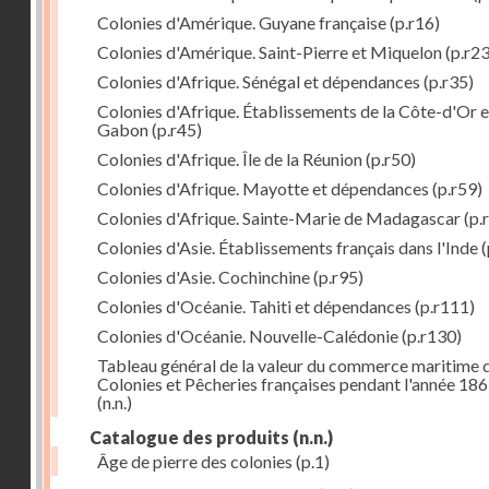
Colonies d'Amérique. Guyane française
(p.r16)
Colonies d'Amérique. Saint-Pierre et Miquelon
(p.r23
Colonies d'Afrique. Sénégal et dépendances
(p.r35)
Colonies d'Afrique. Établissements de la Côte-d'Or e
Gabon
(p.r45)
Colonies d'Afrique. Île de la Réunion
(p.r50)
Colonies d'Afrique. Mayotte et dépendances
(p.r59)
Colonies d'Afrique. Sainte-Marie de Madagascar
(p.
Colonies d'Asie. Établissements français dans l'Inde
(
Colonies d'Asie. Cochinchine
(p.r95)
Colonies d'Océanie. Tahiti et dépendances
(p.r111)
Colonies d'Océanie. Nouvelle-Calédonie
(p.r130)
Tableau général de la valeur du commerce maritime 
Colonies et Pêcheries françaises pendant l'année 18
(n.n.)
Catalogue des produits
(n.n.)
Âge de pierre des colonies
(p.1)