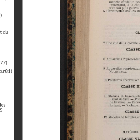
)
t du
r77)
p.r81)
des
65