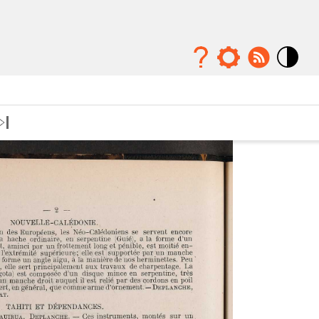
Mode
contraste
élévé