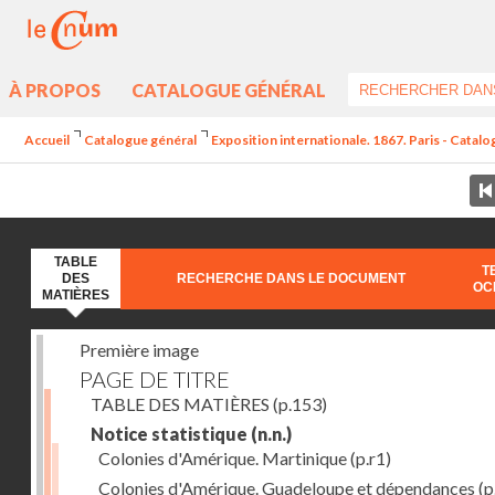
À PROPOS
CATALOGUE GÉNÉRAL
Accueil
Catalogue général
Exposition internationale. 1867. Paris - Catal
TABLE
T
DES
RECHERCHE DANS LE DOCUMENT
OC
MATIÈRES
Première image
PAGE DE TITRE
TABLE DES MATIÈRES
(p.153)
Notice statistique
(n.n.)
Colonies d'Amérique. Martinique
(p.r1)
Colonies d'Amérique. Guadeloupe et dépendances
(p