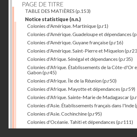
PAGE DE TITRE
TABLE DES MATIÈRES
(p.153)
Notice statistique
(n.n.)
Colonies d'Amérique. Martinique
(p.r1)
Colonies d'Amérique. Guadeloupe et dépendances
(p
Colonies d'Amérique. Guyane française
(p.r16)
Colonies d'Amérique. Saint-Pierre et Miquelon
(p.r23
Colonies d'Afrique. Sénégal et dépendances
(p.r35)
Colonies d'Afrique. Établissements de la Côte-d'Or e
Gabon
(p.r45)
Colonies d'Afrique. Île de la Réunion
(p.r50)
Colonies d'Afrique. Mayotte et dépendances
(p.r59)
Colonies d'Afrique. Sainte-Marie de Madagascar
(p.
Colonies d'Asie. Établissements français dans l'Inde
(
Colonies d'Asie. Cochinchine
(p.r95)
Colonies d'Océanie. Tahiti et dépendances
(p.r111)
Colonies d'Océanie. Nouvelle-Calédonie
(p.r130)
Droits réservés - CNAM