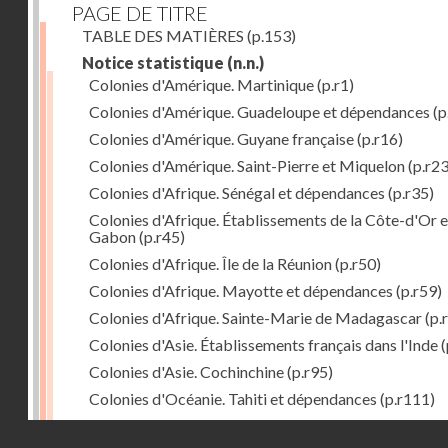
PAGE DE TITRE
TABLE DES MATIÈRES
(p.153)
Notice statistique
(n.n.)
Colonies d'Amérique. Martinique
(p.r1)
Colonies d'Amérique. Guadeloupe et dépendances
(p
Colonies d'Amérique. Guyane française
(p.r16)
Colonies d'Amérique. Saint-Pierre et Miquelon
(p.r23
Colonies d'Afrique. Sénégal et dépendances
(p.r35)
Colonies d'Afrique. Établissements de la Côte-d'Or e
Gabon
(p.r45)
Colonies d'Afrique. Île de la Réunion
(p.r50)
Colonies d'Afrique. Mayotte et dépendances
(p.r59)
Colonies d'Afrique. Sainte-Marie de Madagascar
(p.
Colonies d'Asie. Établissements français dans l'Inde
(
Colonies d'Asie. Cochinchine
(p.r95)
Colonies d'Océanie. Tahiti et dépendances
(p.r111)
Colonies d'Océanie. Nouvelle-Calédonie
(p.r130)
Droits réservés - CNAM