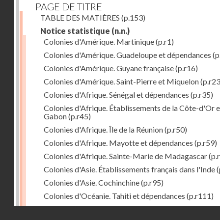
PAGE DE TITRE
TABLE DES MATIÈRES
(p.153)
Notice statistique
(n.n.)
Colonies d'Amérique. Martinique
(p.r1)
Colonies d'Amérique. Guadeloupe et dépendances
(p
Colonies d'Amérique. Guyane française
(p.r16)
Colonies d'Amérique. Saint-Pierre et Miquelon
(p.r23
Colonies d'Afrique. Sénégal et dépendances
(p.r35)
Colonies d'Afrique. Établissements de la Côte-d'Or e
Gabon
(p.r45)
Colonies d'Afrique. Île de la Réunion
(p.r50)
Colonies d'Afrique. Mayotte et dépendances
(p.r59)
Colonies d'Afrique. Sainte-Marie de Madagascar
(p.
Colonies d'Asie. Établissements français dans l'Inde
(
Colonies d'Asie. Cochinchine
(p.r95)
Colonies d'Océanie. Tahiti et dépendances
(p.r111)
Colonies d'Océanie. Nouvelle-Calédonie
(p.r130)
Droits réservés - CNAM