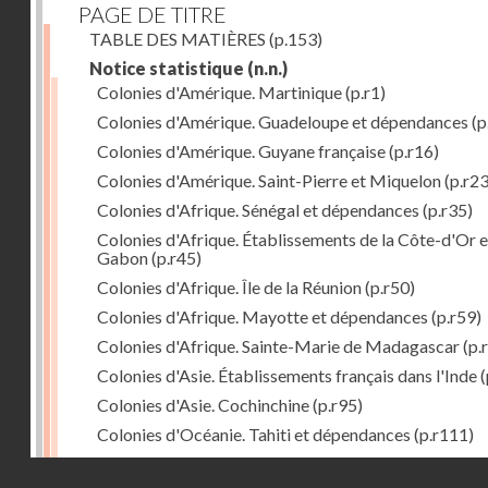
PAGE DE TITRE
TABLE DES MATIÈRES
(p.153)
Notice statistique
(n.n.)
Colonies d'Amérique. Martinique
(p.r1)
Colonies d'Amérique. Guadeloupe et dépendances
(p
Colonies d'Amérique. Guyane française
(p.r16)
Colonies d'Amérique. Saint-Pierre et Miquelon
(p.r23
Colonies d'Afrique. Sénégal et dépendances
(p.r35)
Colonies d'Afrique. Établissements de la Côte-d'Or e
Gabon
(p.r45)
Colonies d'Afrique. Île de la Réunion
(p.r50)
Colonies d'Afrique. Mayotte et dépendances
(p.r59)
Colonies d'Afrique. Sainte-Marie de Madagascar
(p.
Colonies d'Asie. Établissements français dans l'Inde
(
Colonies d'Asie. Cochinchine
(p.r95)
Colonies d'Océanie. Tahiti et dépendances
(p.r111)
Colonies d'Océanie. Nouvelle-Calédonie
(p.r130)
Droits réservés - CNAM