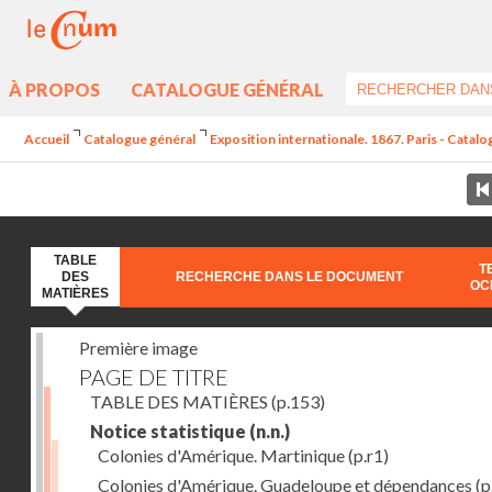
À PROPOS
CATALOGUE GÉNÉRAL
Accueil
Catalogue général
Exposition internationale. 1867. Paris - Catal
TABLE
T
DES
RECHERCHE DANS LE DOCUMENT
OC
MATIÈRES
Première image
PAGE DE TITRE
TABLE DES MATIÈRES
(p.153)
Notice statistique
(n.n.)
Colonies d'Amérique. Martinique
(p.r1)
Colonies d'Amérique. Guadeloupe et dépendances
(p