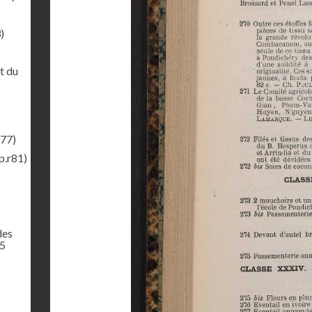
)
t du
r77)
p.r81)
des
65