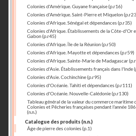
Colonies d'Amérique. Guyane française
(p.r16)
Colonies d'Amérique. Saint-Pierre et Miquelon
(p.r23
Colonies d'Afrique. Sénégal et dépendances
(p.r35)
Colonies d'Afrique. Établissements de la Côte-d'Or e
Gabon
(p.r45)
Colonies d'Afrique. Île de la Réunion
(p.r50)
Colonies d'Afrique. Mayotte et dépendances
(p.r59)
Colonies d'Afrique. Sainte-Marie de Madagascar
(p.
Colonies d'Asie. Établissements français dans l'Inde
(
Colonies d'Asie. Cochinchine
(p.r95)
Colonies d'Océanie. Tahiti et dépendances
(p.r111)
Colonies d'Océanie. Nouvelle-Calédonie
(p.r130)
Tableau général de la valeur du commerce maritime 
Colonies et Pêcheries françaises pendant l'année 18
(n.n.)
Catalogue des produits
(n.n.)
Âge de pierre des colonies
(p.1)