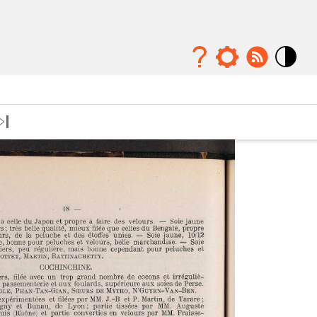
Mode
contraste
élévé