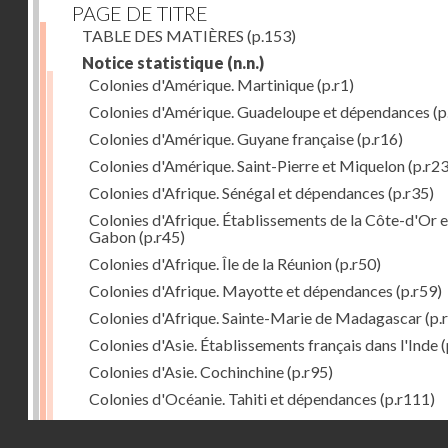
PAGE DE TITRE
TABLE DES MATIÈRES
(p.153)
Notice statistique
(n.n.)
Colonies d'Amérique. Martinique
(p.r1)
Colonies d'Amérique. Guadeloupe et dépendances
(p
Colonies d'Amérique. Guyane française
(p.r16)
Colonies d'Amérique. Saint-Pierre et Miquelon
(p.r23
Colonies d'Afrique. Sénégal et dépendances
(p.r35)
Colonies d'Afrique. Établissements de la Côte-d'Or e
Gabon
(p.r45)
Colonies d'Afrique. Île de la Réunion
(p.r50)
Colonies d'Afrique. Mayotte et dépendances
(p.r59)
Colonies d'Afrique. Sainte-Marie de Madagascar
(p.
Colonies d'Asie. Établissements français dans l'Inde
(
Colonies d'Asie. Cochinchine
(p.r95)
Colonies d'Océanie. Tahiti et dépendances
(p.r111)
Colonies d'Océanie. Nouvelle-Calédonie
(p.r130)
Droits réservés - CNAM