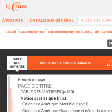
À PROPOS
CATALOGUE GÉNÉRAL
Accueil
Catalogue général
Exposition internationale. 1867. Paris - Catal
TABLE
T
DES
RECHERCHE DANS LE DOCUMENT
OC
MATIÈRES
Première image
PAGE DE TITRE
TABLE DES MATIÈRES
(p.153)
Notice statistique
(n.n.)
Colonies d'Amérique. Martinique
(p.r1)
Colonies d'Amérique. Guadeloupe et dépendances
(p