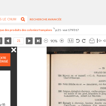
RECHERCHE AVANCÉE
ogue des produits des colonies françaises
p.21 - vue 179/317
90%
EXTE
ÉRISÉ
.r9)