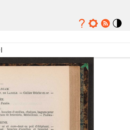
Mode
contraste
élévé