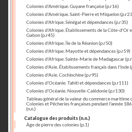
Colonies d'Amérique. Guyane française
(p.r16)
Colonies d'Amérique. Saint-Pierre et Miquelon
(p.r23
Colonies d'Afrique. Sénégal et dépendances
(p.r35)
Colonies d'Afrique. Établissements de la Côte-d'Or e
Gabon
(p.r45)
Colonies d'Afrique. Île de la Réunion
(p.r50)
Colonies d'Afrique. Mayotte et dépendances
(p.r59)
Colonies d'Afrique. Sainte-Marie de Madagascar
(p.
Colonies d'Asie. Établissements français dans l'Inde
(
Colonies d'Asie. Cochinchine
(p.r95)
Colonies d'Océanie. Tahiti et dépendances
(p.r111)
Colonies d'Océanie. Nouvelle-Calédonie
(p.r130)
Tableau général de la valeur du commerce maritime 
Colonies et Pêcheries françaises pendant l'année 18
(n.n.)
Catalogue des produits
(n.n.)
Âge de pierre des colonies
(p.1)