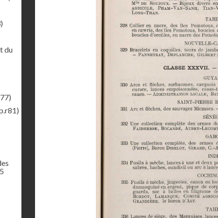
)
t du
r77)
p.r81)
des
65