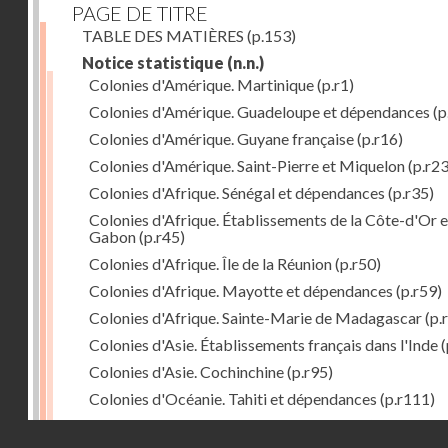
PAGE DE TITRE
TABLE DES MATIÈRES
(p.153)
Notice statistique
(n.n.)
Colonies d'Amérique. Martinique
(p.r1)
Colonies d'Amérique. Guadeloupe et dépendances
(p
Colonies d'Amérique. Guyane française
(p.r16)
Colonies d'Amérique. Saint-Pierre et Miquelon
(p.r23
Colonies d'Afrique. Sénégal et dépendances
(p.r35)
Colonies d'Afrique. Établissements de la Côte-d'Or e
Gabon
(p.r45)
Colonies d'Afrique. Île de la Réunion
(p.r50)
Colonies d'Afrique. Mayotte et dépendances
(p.r59)
Colonies d'Afrique. Sainte-Marie de Madagascar
(p.
Colonies d'Asie. Établissements français dans l'Inde
(
Colonies d'Asie. Cochinchine
(p.r95)
Colonies d'Océanie. Tahiti et dépendances
(p.r111)
Colonies d'Océanie. Nouvelle-Calédonie
(p.r130)
Droits réservés - CNAM