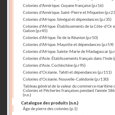
Colonies d'Amérique. Guyane française
(p.r16)
Colonies d'Amérique. Saint-Pierre et Miquelon
(p.r23
Colonies d'Afrique. Sénégal et dépendances
(p.r35)
Colonies d'Afrique. Établissements de la Côte-d'Or e
Gabon
(p.r45)
Colonies d'Afrique. Île de la Réunion
(p.r50)
Colonies d'Afrique. Mayotte et dépendances
(p.r59)
Colonies d'Afrique. Sainte-Marie de Madagascar
(p.
Colonies d'Asie. Établissements français dans l'Inde
(
Colonies d'Asie. Cochinchine
(p.r95)
Colonies d'Océanie. Tahiti et dépendances
(p.r111)
Colonies d'Océanie. Nouvelle-Calédonie
(p.r130)
Tableau général de la valeur du commerce maritime 
Colonies et Pêcheries françaises pendant l'année 18
(n.n.)
Catalogue des produits
(n.n.)
Âge de pierre des colonies
(p.1)