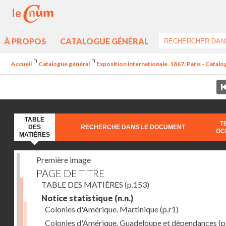
À PROPOS
CATALOGUE GÉNÉRAL
Accueil
Catalogue général
Exposition internationale. 1867. Paris - Catal
TABLE
T
DES
RECHERCHE DANS LE DOCUMENT
OC
MATIÈRES
Première image
PAGE DE TITRE
TABLE DES MATIÈRES
(p.153)
Notice statistique
(n.n.)
Colonies d'Amérique. Martinique
(p.r1)
Colonies d'Amérique. Guadeloupe et dépendances
(p