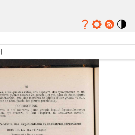
Mode
contraste
élévé