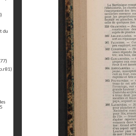
)
t du
r77)
p.r81)
des
65