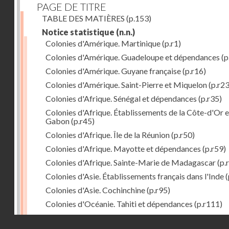
PAGE DE TITRE
TABLE DES MATIÈRES
(p.153)
Notice statistique
(n.n.)
Colonies d'Amérique. Martinique
(p.r1)
Colonies d'Amérique. Guadeloupe et dépendances
(p
Colonies d'Amérique. Guyane française
(p.r16)
Colonies d'Amérique. Saint-Pierre et Miquelon
(p.r23
Colonies d'Afrique. Sénégal et dépendances
(p.r35)
Colonies d'Afrique. Établissements de la Côte-d'Or e
Gabon
(p.r45)
Colonies d'Afrique. Île de la Réunion
(p.r50)
Colonies d'Afrique. Mayotte et dépendances
(p.r59)
Colonies d'Afrique. Sainte-Marie de Madagascar
(p.
Colonies d'Asie. Établissements français dans l'Inde
(
Colonies d'Asie. Cochinchine
(p.r95)
Colonies d'Océanie. Tahiti et dépendances
(p.r111)
Colonies d'Océanie. Nouvelle-Calédonie
(p.r130)
Droits réservés - CNAM