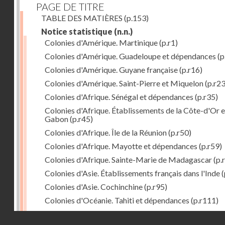
PAGE DE TITRE
TABLE DES MATIÈRES
(p.153)
Notice statistique
(n.n.)
Colonies d'Amérique. Martinique
(p.r1)
Colonies d'Amérique. Guadeloupe et dépendances
(p
Colonies d'Amérique. Guyane française
(p.r16)
Colonies d'Amérique. Saint-Pierre et Miquelon
(p.r23
Colonies d'Afrique. Sénégal et dépendances
(p.r35)
Colonies d'Afrique. Établissements de la Côte-d'Or e
Gabon
(p.r45)
Colonies d'Afrique. Île de la Réunion
(p.r50)
Colonies d'Afrique. Mayotte et dépendances
(p.r59)
Colonies d'Afrique. Sainte-Marie de Madagascar
(p.
Colonies d'Asie. Établissements français dans l'Inde
(
Colonies d'Asie. Cochinchine
(p.r95)
Colonies d'Océanie. Tahiti et dépendances
(p.r111)
Colonies d'Océanie. Nouvelle-Calédonie
(p.r130)
Droits réservés - CNAM