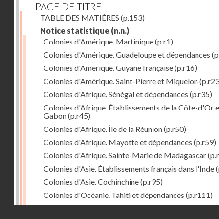
PAGE DE TITRE
TABLE DES MATIÈRES
(p.153)
Notice statistique
(n.n.)
Colonies d'Amérique. Martinique
(p.r1)
Colonies d'Amérique. Guadeloupe et dépendances
(p
Colonies d'Amérique. Guyane française
(p.r16)
Colonies d'Amérique. Saint-Pierre et Miquelon
(p.r23
Colonies d'Afrique. Sénégal et dépendances
(p.r35)
Colonies d'Afrique. Établissements de la Côte-d'Or e
Gabon
(p.r45)
Colonies d'Afrique. Île de la Réunion
(p.r50)
Colonies d'Afrique. Mayotte et dépendances
(p.r59)
Colonies d'Afrique. Sainte-Marie de Madagascar
(p.
Colonies d'Asie. Établissements français dans l'Inde
(
Colonies d'Asie. Cochinchine
(p.r95)
Colonies d'Océanie. Tahiti et dépendances
(p.r111)
Colonies d'Océanie. Nouvelle-Calédonie
(p.r130)
Droits réservés - CNAM