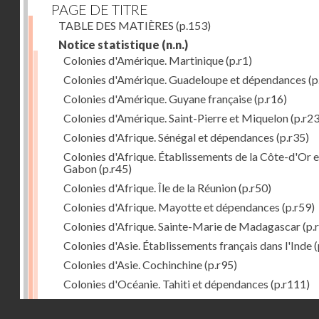
PAGE DE TITRE
TABLE DES MATIÈRES
(p.153)
Notice statistique
(n.n.)
Colonies d'Amérique. Martinique
(p.r1)
Colonies d'Amérique. Guadeloupe et dépendances
(p
Colonies d'Amérique. Guyane française
(p.r16)
Colonies d'Amérique. Saint-Pierre et Miquelon
(p.r23
Colonies d'Afrique. Sénégal et dépendances
(p.r35)
Colonies d'Afrique. Établissements de la Côte-d'Or e
Gabon
(p.r45)
Colonies d'Afrique. Île de la Réunion
(p.r50)
Colonies d'Afrique. Mayotte et dépendances
(p.r59)
Colonies d'Afrique. Sainte-Marie de Madagascar
(p.
Colonies d'Asie. Établissements français dans l'Inde
(
Colonies d'Asie. Cochinchine
(p.r95)
Colonies d'Océanie. Tahiti et dépendances
(p.r111)
Colonies d'Océanie. Nouvelle-Calédonie
(p.r130)
Droits réservés - CNAM