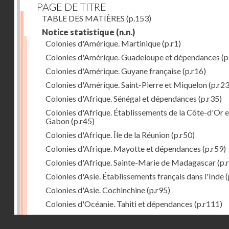
PAGE DE TITRE
TABLE DES MATIÈRES
(p.153)
Notice statistique
(n.n.)
Colonies d'Amérique. Martinique
(p.r1)
Colonies d'Amérique. Guadeloupe et dépendances
(p
Colonies d'Amérique. Guyane française
(p.r16)
Colonies d'Amérique. Saint-Pierre et Miquelon
(p.r23
Colonies d'Afrique. Sénégal et dépendances
(p.r35)
Colonies d'Afrique. Établissements de la Côte-d'Or e
Gabon
(p.r45)
Colonies d'Afrique. Île de la Réunion
(p.r50)
Colonies d'Afrique. Mayotte et dépendances
(p.r59)
Colonies d'Afrique. Sainte-Marie de Madagascar
(p.
Colonies d'Asie. Établissements français dans l'Inde
(
Colonies d'Asie. Cochinchine
(p.r95)
Colonies d'Océanie. Tahiti et dépendances
(p.r111)
Colonies d'Océanie. Nouvelle-Calédonie
(p.r130)
Droits réservés - CNAM