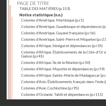
PAGE DE TITRE
TABLE DES MATIÈRES
(p.153)
Notice statistique
(n.n.)
Colonies d'Amérique. Martinique
(p.r1)
Colonies d'Amérique. Guadeloupe et dépendances
(p
Colonies d'Amérique. Guyane française
(p.r16)
Colonies d'Amérique. Saint-Pierre et Miquelon
(p.r23
Colonies d'Afrique. Sénégal et dépendances
(p.r35)
Colonies d'Afrique. Établissements de la Côte-d'Or e
Gabon
(p.r45)
Colonies d'Afrique. Île de la Réunion
(p.r50)
Colonies d'Afrique. Mayotte et dépendances
(p.r59)
Colonies d'Afrique. Sainte-Marie de Madagascar
(p.
Colonies d'Asie. Établissements français dans l'Inde
(
Colonies d'Asie. Cochinchine
(p.r95)
Colonies d'Océanie. Tahiti et dépendances
(p.r111)
Colonies d'Océanie. Nouvelle-Calédonie
(p.r130)
Droits réservés - CNAM