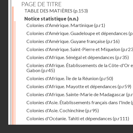
PAGE DE TITRE
TABLE DES MATIÈRES
(p.153)
Notice statistique
(n.n.)
Colonies d'Amérique. Martinique
(p.r1)
Colonies d'Amérique. Guadeloupe et dépendances
(p
Colonies d'Amérique. Guyane française
(p.r16)
Colonies d'Amérique. Saint-Pierre et Miquelon
(p.r23
Colonies d'Afrique. Sénégal et dépendances
(p.r35)
Colonies d'Afrique. Établissements de la Côte-d'Or e
Gabon
(p.r45)
Colonies d'Afrique. Île de la Réunion
(p.r50)
Colonies d'Afrique. Mayotte et dépendances
(p.r59)
Colonies d'Afrique. Sainte-Marie de Madagascar
(p.
Colonies d'Asie. Établissements français dans l'Inde
(
Colonies d'Asie. Cochinchine
(p.r95)
Colonies d'Océanie. Tahiti et dépendances
(p.r111)
Colonies d'Océanie. Nouvelle-Calédonie
(p.r130)
Droits réservés - CNAM