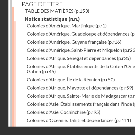
PAGE DE TITRE
TABLE DES MATIÈRES
(p.153)
Notice statistique
(n.n.)
Colonies d'Amérique. Martinique
(p.r1)
Colonies d'Amérique. Guadeloupe et dépendances
(p
Colonies d'Amérique. Guyane française
(p.r16)
Colonies d'Amérique. Saint-Pierre et Miquelon
(p.r23
Colonies d'Afrique. Sénégal et dépendances
(p.r35)
Colonies d'Afrique. Établissements de la Côte-d'Or e
Gabon
(p.r45)
Colonies d'Afrique. Île de la Réunion
(p.r50)
Colonies d'Afrique. Mayotte et dépendances
(p.r59)
Colonies d'Afrique. Sainte-Marie de Madagascar
(p.
Colonies d'Asie. Établissements français dans l'Inde
(
Colonies d'Asie. Cochinchine
(p.r95)
Colonies d'Océanie. Tahiti et dépendances
(p.r111)
Colonies d'Océanie. Nouvelle-Calédonie
(p.r130)
Droits réservés - CNAM