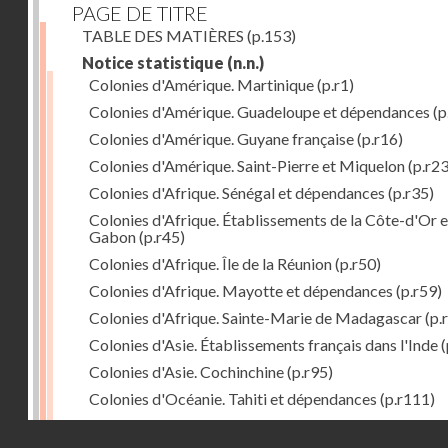
PAGE DE TITRE
TABLE DES MATIÈRES
(p.153)
Notice statistique
(n.n.)
Colonies d'Amérique. Martinique
(p.r1)
Colonies d'Amérique. Guadeloupe et dépendances
(p
Colonies d'Amérique. Guyane française
(p.r16)
Colonies d'Amérique. Saint-Pierre et Miquelon
(p.r23
Colonies d'Afrique. Sénégal et dépendances
(p.r35)
Colonies d'Afrique. Établissements de la Côte-d'Or e
Gabon
(p.r45)
Colonies d'Afrique. Île de la Réunion
(p.r50)
Colonies d'Afrique. Mayotte et dépendances
(p.r59)
Colonies d'Afrique. Sainte-Marie de Madagascar
(p.
Colonies d'Asie. Établissements français dans l'Inde
(
Colonies d'Asie. Cochinchine
(p.r95)
Colonies d'Océanie. Tahiti et dépendances
(p.r111)
Colonies d'Océanie. Nouvelle-Calédonie
(p.r130)
Droits réservés - CNAM