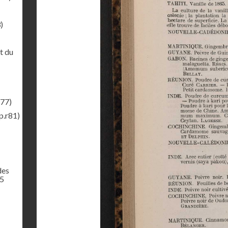
)
t du
r77)
p.r81)
des
65