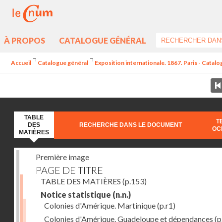
À PROPOS
CATALOGUE GÉNÉRAL
Accueil
Catalogue général
Exposition internationale. 1867. Paris - Catal
TABLE
T
DES
RECHERCHE DANS LE DOCUMENT
OC
MATIÈRES
Première image
PAGE DE TITRE
TABLE DES MATIÈRES
(p.153)
Notice statistique
(n.n.)
Colonies d'Amérique. Martinique
(p.r1)
Colonies d'Amérique. Guadeloupe et dépendances
(p