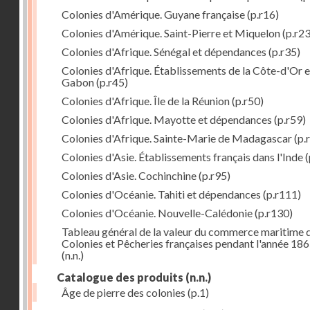
Colonies d'Amérique. Guyane française
(p.r16)
Colonies d'Amérique. Saint-Pierre et Miquelon
(p.r23
Colonies d'Afrique. Sénégal et dépendances
(p.r35)
Colonies d'Afrique. Établissements de la Côte-d'Or e
Gabon
(p.r45)
Colonies d'Afrique. Île de la Réunion
(p.r50)
Colonies d'Afrique. Mayotte et dépendances
(p.r59)
Colonies d'Afrique. Sainte-Marie de Madagascar
(p.
Colonies d'Asie. Établissements français dans l'Inde
(
Colonies d'Asie. Cochinchine
(p.r95)
Colonies d'Océanie. Tahiti et dépendances
(p.r111)
Colonies d'Océanie. Nouvelle-Calédonie
(p.r130)
Tableau général de la valeur du commerce maritime 
Colonies et Pêcheries françaises pendant l'année 18
(n.n.)
Catalogue des produits
(n.n.)
Âge de pierre des colonies
(p.1)