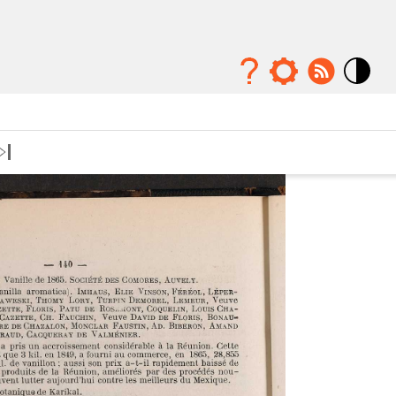
Mode
contraste
élévé