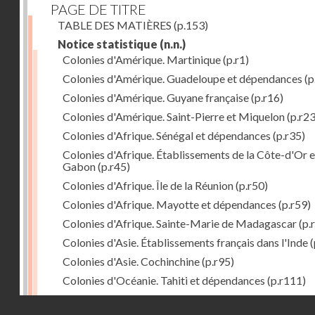
PAGE DE TITRE
TABLE DES MATIÈRES
(p.153)
Notice statistique
(n.n.)
Colonies d'Amérique. Martinique
(p.r1)
Colonies d'Amérique. Guadeloupe et dépendances
(p
Colonies d'Amérique. Guyane française
(p.r16)
Colonies d'Amérique. Saint-Pierre et Miquelon
(p.r23
Colonies d'Afrique. Sénégal et dépendances
(p.r35)
Colonies d'Afrique. Établissements de la Côte-d'Or e
Gabon
(p.r45)
Colonies d'Afrique. Île de la Réunion
(p.r50)
Colonies d'Afrique. Mayotte et dépendances
(p.r59)
Colonies d'Afrique. Sainte-Marie de Madagascar
(p.
Colonies d'Asie. Établissements français dans l'Inde
(
Colonies d'Asie. Cochinchine
(p.r95)
Colonies d'Océanie. Tahiti et dépendances
(p.r111)
Colonies d'Océanie. Nouvelle-Calédonie
(p.r130)
Droits réservés - CNAM