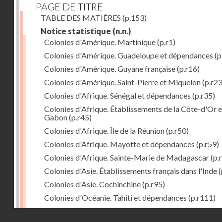
PAGE DE TITRE
TABLE DES MATIÈRES
(p.153)
Notice statistique
(n.n.)
Colonies d'Amérique. Martinique
(p.r1)
Colonies d'Amérique. Guadeloupe et dépendances
(p
Colonies d'Amérique. Guyane française
(p.r16)
Colonies d'Amérique. Saint-Pierre et Miquelon
(p.r23
Colonies d'Afrique. Sénégal et dépendances
(p.r35)
Colonies d'Afrique. Établissements de la Côte-d'Or e
Gabon
(p.r45)
Colonies d'Afrique. Île de la Réunion
(p.r50)
Colonies d'Afrique. Mayotte et dépendances
(p.r59)
Colonies d'Afrique. Sainte-Marie de Madagascar
(p.
Colonies d'Asie. Établissements français dans l'Inde
(
Colonies d'Asie. Cochinchine
(p.r95)
Colonies d'Océanie. Tahiti et dépendances
(p.r111)
Colonies d'Océanie. Nouvelle-Calédonie
(p.r130)
Droits réservés - CNAM