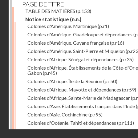
PAGE DE TITRE
TABLE DES MATIÈRES
(p.153)
Notice statistique
(n.n.)
Colonies d'Amérique. Martinique
(p.r1)
Colonies d'Amérique. Guadeloupe et dépendances
(p
Colonies d'Amérique. Guyane française
(p.r16)
Colonies d'Amérique. Saint-Pierre et Miquelon
(p.r23
Colonies d'Afrique. Sénégal et dépendances
(p.r35)
Colonies d'Afrique. Établissements de la Côte-d'Or e
Gabon
(p.r45)
Colonies d'Afrique. Île de la Réunion
(p.r50)
Colonies d'Afrique. Mayotte et dépendances
(p.r59)
Colonies d'Afrique. Sainte-Marie de Madagascar
(p.
Colonies d'Asie. Établissements français dans l'Inde
(
Colonies d'Asie. Cochinchine
(p.r95)
Colonies d'Océanie. Tahiti et dépendances
(p.r111)
Colonies d'Océanie. Nouvelle-Calédonie
(p.r130)
Droits réservés - CNAM