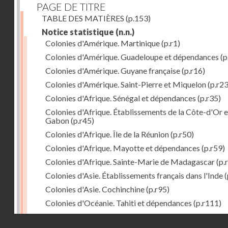
PAGE DE TITRE
TABLE DES MATIÈRES
(p.153)
Notice statistique
(n.n.)
Colonies d'Amérique. Martinique
(p.r1)
Colonies d'Amérique. Guadeloupe et dépendances
(p
Colonies d'Amérique. Guyane française
(p.r16)
Colonies d'Amérique. Saint-Pierre et Miquelon
(p.r23
Colonies d'Afrique. Sénégal et dépendances
(p.r35)
Colonies d'Afrique. Établissements de la Côte-d'Or e
Gabon
(p.r45)
Colonies d'Afrique. Île de la Réunion
(p.r50)
Colonies d'Afrique. Mayotte et dépendances
(p.r59)
Colonies d'Afrique. Sainte-Marie de Madagascar
(p.
Colonies d'Asie. Établissements français dans l'Inde
(
Colonies d'Asie. Cochinchine
(p.r95)
Colonies d'Océanie. Tahiti et dépendances
(p.r111)
Colonies d'Océanie. Nouvelle-Calédonie
(p.r130)
Droits réservés - CNAM