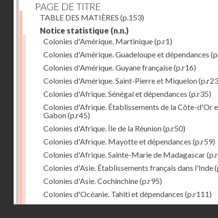
PAGE DE TITRE
TABLE DES MATIÈRES
(p.153)
Notice statistique
(n.n.)
Colonies d'Amérique. Martinique
(p.r1)
Colonies d'Amérique. Guadeloupe et dépendances
(p
Colonies d'Amérique. Guyane française
(p.r16)
Colonies d'Amérique. Saint-Pierre et Miquelon
(p.r23
Colonies d'Afrique. Sénégal et dépendances
(p.r35)
Colonies d'Afrique. Établissements de la Côte-d'Or e
Gabon
(p.r45)
Colonies d'Afrique. Île de la Réunion
(p.r50)
Colonies d'Afrique. Mayotte et dépendances
(p.r59)
Colonies d'Afrique. Sainte-Marie de Madagascar
(p.
Colonies d'Asie. Établissements français dans l'Inde
(
Colonies d'Asie. Cochinchine
(p.r95)
Colonies d'Océanie. Tahiti et dépendances
(p.r111)
Colonies d'Océanie. Nouvelle-Calédonie
(p.r130)
Droits réservés - CNAM