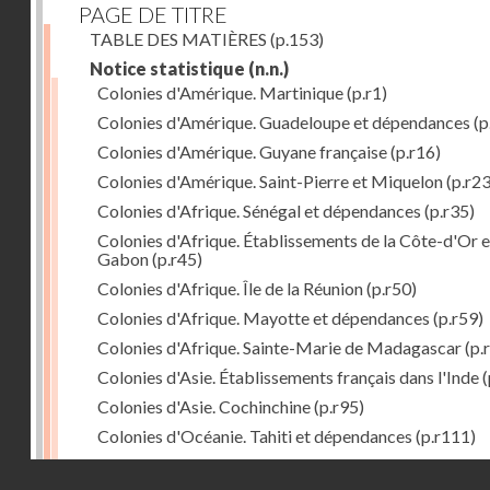
PAGE DE TITRE
TABLE DES MATIÈRES
(p.153)
Notice statistique
(n.n.)
Colonies d'Amérique. Martinique
(p.r1)
Colonies d'Amérique. Guadeloupe et dépendances
(p
Colonies d'Amérique. Guyane française
(p.r16)
Colonies d'Amérique. Saint-Pierre et Miquelon
(p.r23
Colonies d'Afrique. Sénégal et dépendances
(p.r35)
Colonies d'Afrique. Établissements de la Côte-d'Or e
Gabon
(p.r45)
Colonies d'Afrique. Île de la Réunion
(p.r50)
Colonies d'Afrique. Mayotte et dépendances
(p.r59)
Colonies d'Afrique. Sainte-Marie de Madagascar
(p.
Colonies d'Asie. Établissements français dans l'Inde
(
Colonies d'Asie. Cochinchine
(p.r95)
Colonies d'Océanie. Tahiti et dépendances
(p.r111)
Colonies d'Océanie. Nouvelle-Calédonie
(p.r130)
Droits réservés - CNAM