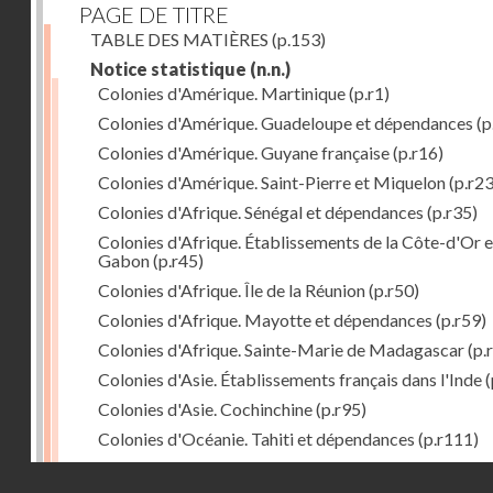
PAGE DE TITRE
TABLE DES MATIÈRES
(p.153)
Notice statistique
(n.n.)
Colonies d'Amérique. Martinique
(p.r1)
Colonies d'Amérique. Guadeloupe et dépendances
(p
Colonies d'Amérique. Guyane française
(p.r16)
Colonies d'Amérique. Saint-Pierre et Miquelon
(p.r23
Colonies d'Afrique. Sénégal et dépendances
(p.r35)
Colonies d'Afrique. Établissements de la Côte-d'Or e
Gabon
(p.r45)
Colonies d'Afrique. Île de la Réunion
(p.r50)
Colonies d'Afrique. Mayotte et dépendances
(p.r59)
Colonies d'Afrique. Sainte-Marie de Madagascar
(p.
Colonies d'Asie. Établissements français dans l'Inde
(
Colonies d'Asie. Cochinchine
(p.r95)
Colonies d'Océanie. Tahiti et dépendances
(p.r111)
Colonies d'Océanie. Nouvelle-Calédonie
(p.r130)
Droits réservés - CNAM