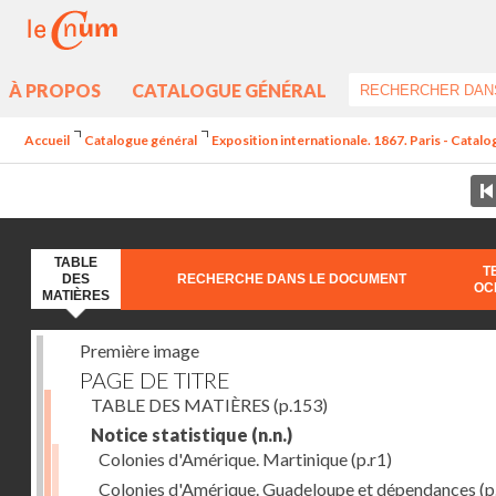
À PROPOS
CATALOGUE GÉNÉRAL
Accueil
Catalogue général
Exposition internationale. 1867. Paris - Catal
TABLE
T
DES
RECHERCHE DANS LE DOCUMENT
OC
MATIÈRES
Première image
PAGE DE TITRE
TABLE DES MATIÈRES
(p.153)
Notice statistique
(n.n.)
Colonies d'Amérique. Martinique
(p.r1)
Colonies d'Amérique. Guadeloupe et dépendances
(p