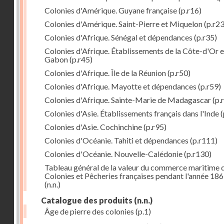
Colonies d'Amérique. Guyane française
(p.r16)
Colonies d'Amérique. Saint-Pierre et Miquelon
(p.r23
Colonies d'Afrique. Sénégal et dépendances
(p.r35)
Colonies d'Afrique. Établissements de la Côte-d'Or e
Gabon
(p.r45)
Colonies d'Afrique. Île de la Réunion
(p.r50)
Colonies d'Afrique. Mayotte et dépendances
(p.r59)
Colonies d'Afrique. Sainte-Marie de Madagascar
(p.
Colonies d'Asie. Établissements français dans l'Inde
(
Colonies d'Asie. Cochinchine
(p.r95)
Colonies d'Océanie. Tahiti et dépendances
(p.r111)
Colonies d'Océanie. Nouvelle-Calédonie
(p.r130)
Tableau général de la valeur du commerce maritime 
Colonies et Pêcheries françaises pendant l'année 18
(n.n.)
Catalogue des produits
(n.n.)
Âge de pierre des colonies
(p.1)