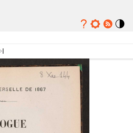
Mode
contraste
élévé