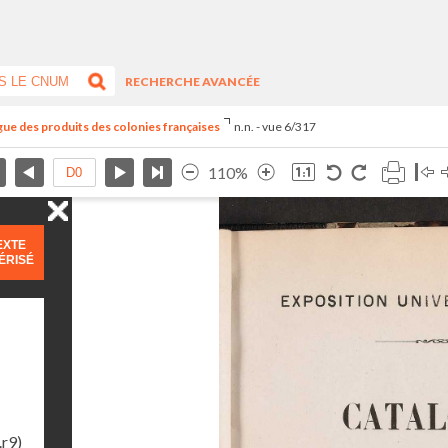
RECHERCHE AVANCÉE
ogue des produits des colonies françaises
n.n. - vue 6/317
110%
EXTE
ÉRISÉ
.r9)