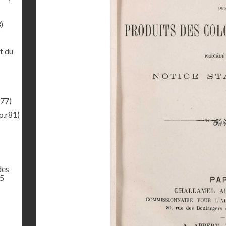
)
t du
r77)
p.r81)
des
65