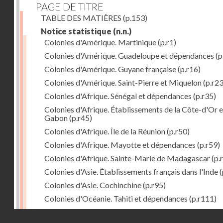
PAGE DE TITRE
TABLE DES MATIÈRES
(p.153)
Notice statistique
(n.n.)
Colonies d'Amérique. Martinique
(p.r1)
Colonies d'Amérique. Guadeloupe et dépendances
(p
Colonies d'Amérique. Guyane française
(p.r16)
Colonies d'Amérique. Saint-Pierre et Miquelon
(p.r23
Colonies d'Afrique. Sénégal et dépendances
(p.r35)
Colonies d'Afrique. Établissements de la Côte-d'Or e
Gabon
(p.r45)
Colonies d'Afrique. Île de la Réunion
(p.r50)
Colonies d'Afrique. Mayotte et dépendances
(p.r59)
Colonies d'Afrique. Sainte-Marie de Madagascar
(p.
Colonies d'Asie. Établissements français dans l'Inde
(
Colonies d'Asie. Cochinchine
(p.r95)
Colonies d'Océanie. Tahiti et dépendances
(p.r111)
Colonies d'Océanie. Nouvelle-Calédonie
(p.r130)
Droits réservés - CNAM