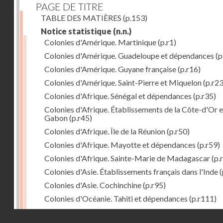
PAGE DE TITRE
TABLE DES MATIÈRES
(p.153)
Notice statistique
(n.n.)
Colonies d'Amérique. Martinique
(p.r1)
Colonies d'Amérique. Guadeloupe et dépendances
(p
Colonies d'Amérique. Guyane française
(p.r16)
Colonies d'Amérique. Saint-Pierre et Miquelon
(p.r23
Colonies d'Afrique. Sénégal et dépendances
(p.r35)
Colonies d'Afrique. Établissements de la Côte-d'Or e
Gabon
(p.r45)
Colonies d'Afrique. Île de la Réunion
(p.r50)
Colonies d'Afrique. Mayotte et dépendances
(p.r59)
Colonies d'Afrique. Sainte-Marie de Madagascar
(p.
Colonies d'Asie. Établissements français dans l'Inde
(
Colonies d'Asie. Cochinchine
(p.r95)
Colonies d'Océanie. Tahiti et dépendances
(p.r111)
Colonies d'Océanie. Nouvelle-Calédonie
(p.r130)
Droits réservés - CNAM