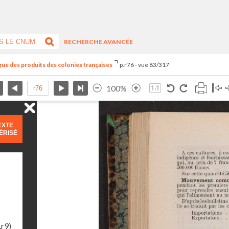
RECHERCHE AVANCÉE
ogue des produits des colonies françaises
p.r76 - vue 83/317
100%
EXTE
ÉRISÉ
.r9)