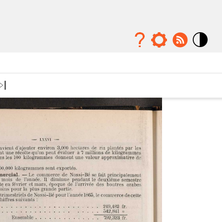
Mode
contraste
élévé