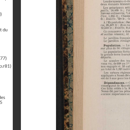
)
t du
r77)
p.r81)
des
65