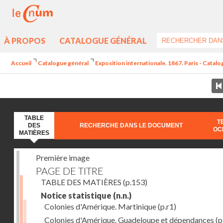
À PROPOS
CATALOGUE GÉNÉRAL
Accueil
Catalogue général
Exposition internationale. 1867. Paris - Catal
TABLE
T
DES
RECHERCHE DANS LE DOCUMENT
OC
MATIÈRES
Première image
PAGE DE TITRE
TABLE DES MATIÈRES
(p.153)
Notice statistique
(n.n.)
Colonies d'Amérique. Martinique
(p.r1)
Colonies d'Amérique. Guadeloupe et dépendances
(p