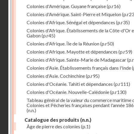
Colonies d'Amérique. Guyane française
(p.r16)
Colonies d'Amérique. Saint-Pierre et Miquelon
(p.r23
Colonies d'Afrique. Sénégal et dépendances
(p.r35)
Colonies d'Afrique. Établissements de la Côte-d'Or e
Gabon
(p.r45)
Colonies d'Afrique. Île de la Réunion
(p.r50)
Colonies d'Afrique. Mayotte et dépendances
(p.r59)
Colonies d'Afrique. Sainte-Marie de Madagascar
(p.
Colonies d'Asie. Établissements français dans l'Inde
(
Colonies d'Asie. Cochinchine
(p.r95)
Colonies d'Océanie. Tahiti et dépendances
(p.r111)
Colonies d'Océanie. Nouvelle-Calédonie
(p.r130)
Tableau général de la valeur du commerce maritime 
Colonies et Pêcheries françaises pendant l'année 18
(n.n.)
Catalogue des produits
(n.n.)
Âge de pierre des colonies
(p.1)