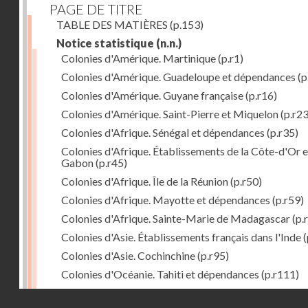
PAGE DE TITRE
TABLE DES MATIÈRES
(p.153)
Notice statistique
(n.n.)
Colonies d'Amérique. Martinique
(p.r1)
Colonies d'Amérique. Guadeloupe et dépendances
(p
Colonies d'Amérique. Guyane française
(p.r16)
Colonies d'Amérique. Saint-Pierre et Miquelon
(p.r23
Colonies d'Afrique. Sénégal et dépendances
(p.r35)
Colonies d'Afrique. Établissements de la Côte-d'Or e
Gabon
(p.r45)
Colonies d'Afrique. Île de la Réunion
(p.r50)
Colonies d'Afrique. Mayotte et dépendances
(p.r59)
Colonies d'Afrique. Sainte-Marie de Madagascar
(p.
Colonies d'Asie. Établissements français dans l'Inde
(
Colonies d'Asie. Cochinchine
(p.r95)
Colonies d'Océanie. Tahiti et dépendances
(p.r111)
Colonies d'Océanie. Nouvelle-Calédonie
(p.r130)
Droits réservés - CNAM