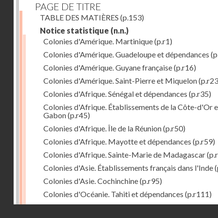
PAGE DE TITRE
TABLE DES MATIÈRES
(p.153)
Notice statistique
(n.n.)
Colonies d'Amérique. Martinique
(p.r1)
Colonies d'Amérique. Guadeloupe et dépendances
(p
Colonies d'Amérique. Guyane française
(p.r16)
Colonies d'Amérique. Saint-Pierre et Miquelon
(p.r23
Colonies d'Afrique. Sénégal et dépendances
(p.r35)
Colonies d'Afrique. Établissements de la Côte-d'Or e
Gabon
(p.r45)
Colonies d'Afrique. Île de la Réunion
(p.r50)
Colonies d'Afrique. Mayotte et dépendances
(p.r59)
Colonies d'Afrique. Sainte-Marie de Madagascar
(p.
Colonies d'Asie. Établissements français dans l'Inde
(
Colonies d'Asie. Cochinchine
(p.r95)
Colonies d'Océanie. Tahiti et dépendances
(p.r111)
Colonies d'Océanie. Nouvelle-Calédonie
(p.r130)
Droits réservés - CNAM