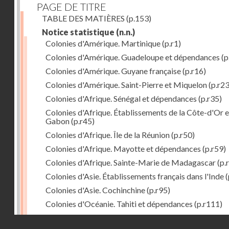
PAGE DE TITRE
TABLE DES MATIÈRES
(p.153)
Notice statistique
(n.n.)
Colonies d'Amérique. Martinique
(p.r1)
Colonies d'Amérique. Guadeloupe et dépendances
(p
Colonies d'Amérique. Guyane française
(p.r16)
Colonies d'Amérique. Saint-Pierre et Miquelon
(p.r23
Colonies d'Afrique. Sénégal et dépendances
(p.r35)
Colonies d'Afrique. Établissements de la Côte-d'Or e
Gabon
(p.r45)
Colonies d'Afrique. Île de la Réunion
(p.r50)
Colonies d'Afrique. Mayotte et dépendances
(p.r59)
Colonies d'Afrique. Sainte-Marie de Madagascar
(p.
Colonies d'Asie. Établissements français dans l'Inde
(
Colonies d'Asie. Cochinchine
(p.r95)
Colonies d'Océanie. Tahiti et dépendances
(p.r111)
Colonies d'Océanie. Nouvelle-Calédonie
(p.r130)
Droits réservés - CNAM