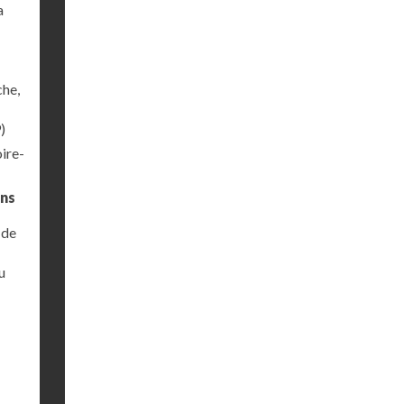
a
che,
)
ire-
ins
 de
u