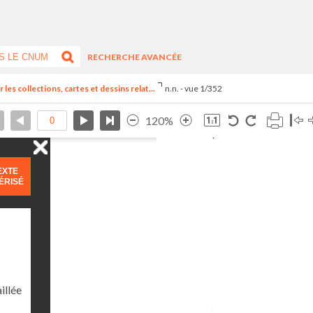
RECHERCHE AVANCÉE
 les collections, cartes et dessins relat...
n.n. - vue 1/352
120%
EXTE
ÉRISÉ
illée