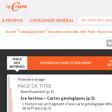
À PROPOS
CATALOGUE GÉNÉRAL
Accueil
Catalogue général
Exposition universelle. 1867. Paris - Notices sur
TABLE
T
DES
RECHERCHE DANS LE DOCUMENT
OC
MATIÈRES
Première image
PAGE DE TITRE
Avertissement
(p.1)
1re Section.— Cartes géologiques
(p.5)
I. Notice sur un fragment d'une carte géologique déta
de la France
(p.5)