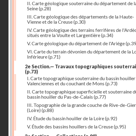
II. Carte géologique souterraine du département de l
Seine
(p.28)
III. Carte géologique des départements de la Haute-
Vienne et de la Creuse
(p.30)
IV. Carte géologique des terrains ferrifères de l'Ardè
situés entre la Voulte et Largentière
(p.34)
V. Carte géologique du département de l'Ariége
(p.39
VI. Carte du terrain dévonien du département de la Lo
Inférieure
(p.71)
2e Section.— Travaux topographiques souterra
(p.73)
I. Carte topographique souterraine du bassin houiller
Valenciennes et du couchant de Mons
(p.73)
II. Carte topographique superficielle et souterraine d
bassin houiller du Pas-de-Calais
(p.77)
III. Topographie de la grande couche de Rive-de-Gier
(Loire)
(p.88)
IV. Étude du bassin houiller de la Loire
(p.92)
V. Étude des bassins houillers de la Creuse
(p.95)