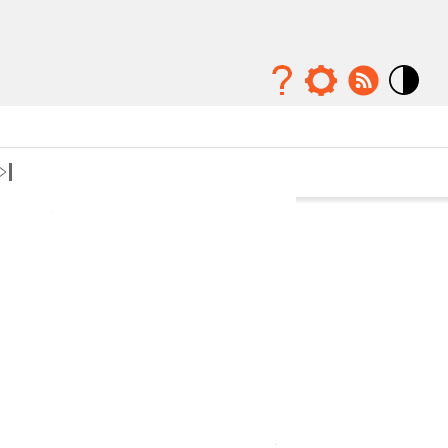
Mode
contraste
élévé