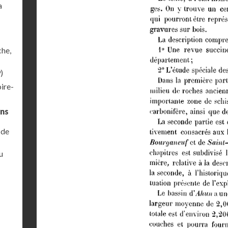
a
che,
)
ire-
ins
 de
u