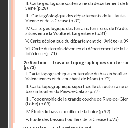
II. Carte géologique souterraine du département de l
Seine
(p.28)
III. Carte géologique des départements de la Haute-
Vienne et de la Creuse
(p.30)
IV. Carte géologique des terrains ferrifères de l'Ardè
situés entre la Voulte et Largentière
(p.34)
V. Carte géologique du département de l'Ariége
(p.39
VI. Carte du terrain dévonien du département de la Lo
Inférieure
(p.71)
2e Section.— Travaux topographiques souterra
(p.73)
I. Carte topographique souterraine du bassin houiller
Valenciennes et du couchant de Mons
(p.73)
II. Carte topographique superficielle et souterraine d
bassin houiller du Pas-de-Calais
(p.77)
III. Topographie de la grande couche de Rive-de-Gier
(Loire)
(p.88)
IV. Étude du bassin houiller de la Loire
(p.92)
V. Étude des bassins houillers de la Creuse
(p.95)