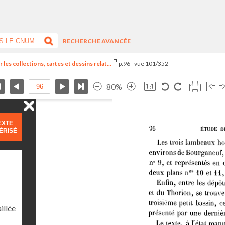
RECHERCHE AVANCÉE
 les collections, cartes et dessins relat...
p.96 - vue 101/352
80%
EXTE
ÉRISÉ
illée