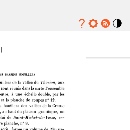
Mode
contraste
élévé