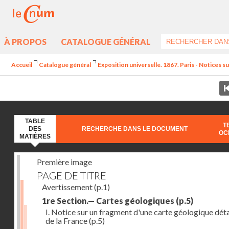
À PROPOS
CATALOGUE GÉNÉRAL
Accueil
Catalogue général
Exposition universelle. 1867. Paris - Notices sur
TABLE
T
DES
RECHERCHE DANS LE DOCUMENT
OC
MATIÈRES
Première image
PAGE DE TITRE
Avertissement
(p.1)
1re Section.— Cartes géologiques
(p.5)
I. Notice sur un fragment d'une carte géologique déta
de la France
(p.5)