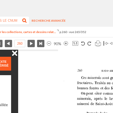
RECHERCHE AVANCÉE
 les collections, cartes et dessins relat...
p.260 - vue 265/352
90%
EXTE
ÉRISÉ
illée