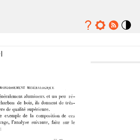
Mode
contraste
élévé