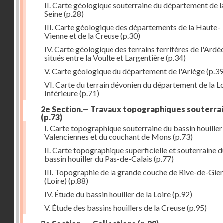
II. Carte géologique souterraine du département de l
Seine
(p.28)
III. Carte géologique des départements de la Haute-
Vienne et de la Creuse
(p.30)
IV. Carte géologique des terrains ferrifères de l'Ardè
situés entre la Voulte et Largentière
(p.34)
V. Carte géologique du département de l'Ariége
(p.39
VI. Carte du terrain dévonien du département de la Lo
Inférieure
(p.71)
2e Section.— Travaux topographiques souterra
(p.73)
I. Carte topographique souterraine du bassin houiller
Valenciennes et du couchant de Mons
(p.73)
II. Carte topographique superficielle et souterraine d
bassin houiller du Pas-de-Calais
(p.77)
III. Topographie de la grande couche de Rive-de-Gier
(Loire)
(p.88)
IV. Étude du bassin houiller de la Loire
(p.92)
V. Étude des bassins houillers de la Creuse
(p.95)