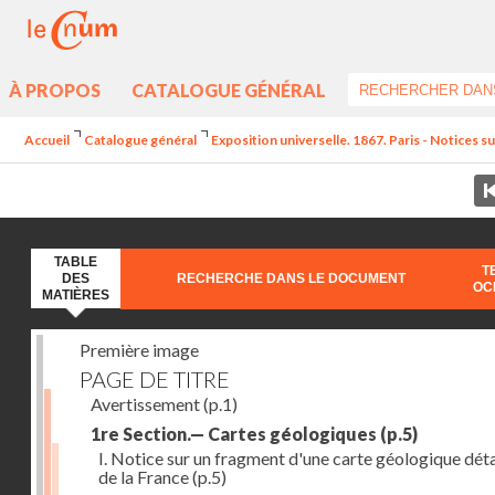
À PROPOS
CATALOGUE GÉNÉRAL
Accueil
Catalogue général
Exposition universelle. 1867. Paris - Notices sur
TABLE
T
DES
RECHERCHE DANS LE DOCUMENT
OC
MATIÈRES
Première image
PAGE DE TITRE
Avertissement
(p.1)
1re Section.— Cartes géologiques
(p.5)
I. Notice sur un fragment d'une carte géologique déta
de la France
(p.5)