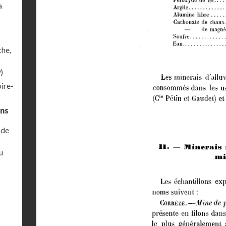
a
che,
)
ire-
ins
 de
u