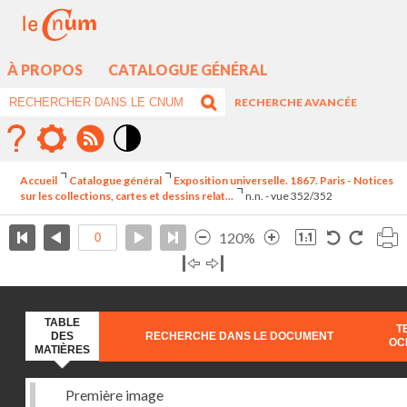
À PROPOS
CATALOGUE GÉNÉRAL
RECHERCHE AVANCÉE
Mode
contraste
Accueil
Catalogue général
Exposition universelle. 1867. Paris - Notices
élévé
sur les collections, cartes et dessins relat...
n.n. - vue 352/352
120%
TABLE
T
DES
RECHERCHE DANS LE DOCUMENT
OC
MATIÈRES
Première image