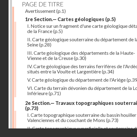
PAGE DE TITRE
Avertissement
(p.1)
1re Section.— Cartes géologiques
(p.5)
I. Notice sur un fragment d'une carte géologique déta
de la France
(p.5)
II. Carte géologique souterraine du département de l
Seine
(p.28)
III. Carte géologique des départements de la Haute-
Vienne et de la Creuse
(p.30)
IV. Carte géologique des terrains ferrifères de l'Ardè
situés entre la Voulte et Largentière
(p.34)
V. Carte géologique du département de l'Ariége
(p.39
VI. Carte du terrain dévonien du département de la Lo
Inférieure
(p.71)
2e Section.— Travaux topographiques souterra
(p.73)
I. Carte topographique souterraine du bassin houiller
Valenciennes et du couchant de Mons
(p.73)
II. Carte topographique superficielle et souterraine d
Droits réservés - CNAM
bassin houiller du Pas-de-Calais
(p.77)