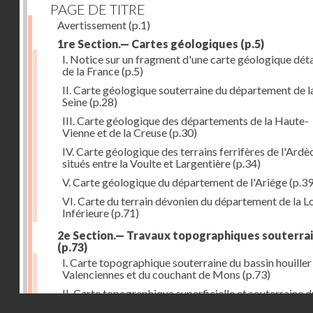
PAGE DE TITRE
Avertissement
(p.1)
1re Section.— Cartes géologiques
(p.5)
I. Notice sur un fragment d'une carte géologique déta
de la France
(p.5)
II. Carte géologique souterraine du département de l
Seine
(p.28)
III. Carte géologique des départements de la Haute-
Vienne et de la Creuse
(p.30)
IV. Carte géologique des terrains ferrifères de l'Ardè
situés entre la Voulte et Largentière
(p.34)
V. Carte géologique du département de l'Ariége
(p.39
VI. Carte du terrain dévonien du département de la Lo
Inférieure
(p.71)
2e Section.— Travaux topographiques souterra
(p.73)
I. Carte topographique souterraine du bassin houiller
Valenciennes et du couchant de Mons
(p.73)
II. Carte topographique superficielle et souterraine d
Droits réservés - CNAM
bassin houiller du Pas-de-Calais
(p.77)