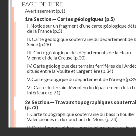
PAGE DE TITRE
Avertissement
(p.1)
1re Section.— Cartes géologiques
(p.5)
I. Notice sur un fragment d'une carte géologique déta
de la France
(p.5)
II. Carte géologique souterraine du département de l
Seine
(p.28)
III. Carte géologique des départements de la Haute-
Vienne et de la Creuse
(p.30)
IV. Carte géologique des terrains ferrifères de l'Ardè
situés entre la Voulte et Largentière
(p.34)
V. Carte géologique du département de l'Ariége
(p.39
VI. Carte du terrain dévonien du département de la Lo
Inférieure
(p.71)
2e Section.— Travaux topographiques souterra
(p.73)
I. Carte topographique souterraine du bassin houiller
Valenciennes et du couchant de Mons
(p.73)
II. Carte topographique superficielle et souterraine d
Droits réservés - CNAM
bassin houiller du Pas-de-Calais
(p.77)