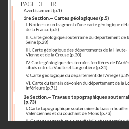
PAGE DE TITRE
Avertissement
(p.1)
1re Section.— Cartes géologiques
(p.5)
I. Notice sur un fragment d'une carte géologique déta
de la France
(p.5)
II. Carte géologique souterraine du département de l
Seine
(p.28)
III. Carte géologique des départements de la Haute-
Vienne et de la Creuse
(p.30)
IV. Carte géologique des terrains ferrifères de l'Ardè
situés entre la Voulte et Largentière
(p.34)
V. Carte géologique du département de l'Ariége
(p.39
VI. Carte du terrain dévonien du département de la Lo
Inférieure
(p.71)
2e Section.— Travaux topographiques souterra
(p.73)
I. Carte topographique souterraine du bassin houiller
Valenciennes et du couchant de Mons
(p.73)
II. Carte topographique superficielle et souterraine d
Droits réservés - CNAM
bassin houiller du Pas-de-Calais
(p.77)